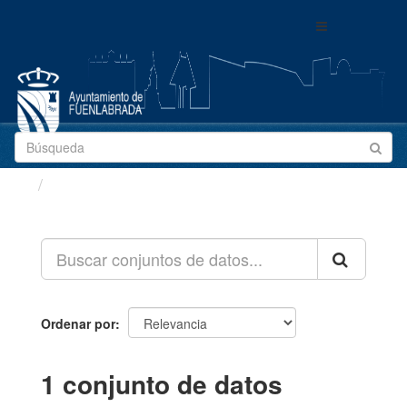
Ir
Toggle
al
navigation
contenido
Conjuntos de datos
Ordenar por
1 conjunto de datos