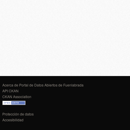
Acerca de Portal de Datos Abiertos de Fuenlabrada
API CKAN
CKAN Association
Protección de datos
Accesibilidad