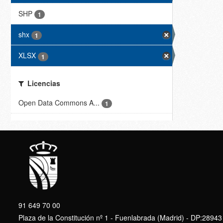
SHP
1
shx
1
XLSX
1
Licencias
Open Data Commons A...
1
91 649 70 00
Plaza de la Constitución nº 1 - Fuenlabrada (Madrid) - DP:28943