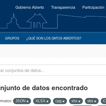
Gobierno Abierto
Transparencia
Participación
GRUPOS
¿QUÉ SON LOS DATOS ABIERTOS?
onjunto de datos encontrado
rmatos:
JSON
XLSX
cpg
shx
sbx