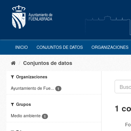
Ir
al
contenido
INICIO
CONJUNTOS DE DATOS
ORGANIZACIONES
Conjuntos de datos
Organizaciones
Ayuntamiento de Fue...
1
Grupos
1 c
Medio ambiente
1
Fo