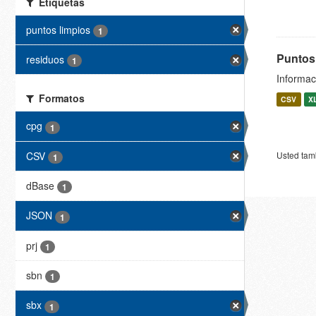
Etiquetas
puntos limpios
1
Puntos
residuos
1
Informaci
Formatos
CSV
X
cpg
1
CSV
Usted tamb
1
dBase
1
JSON
1
prj
1
sbn
1
sbx
1