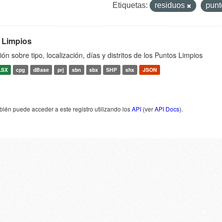
Etiquetas:
residuos
punt
 Limpios
ón sobre tipo, localización, días y distritos de los Puntos Limpios
LSX
cpg
dBase
prj
sbn
sbx
SHP
shx
JSON
ién puede acceder a este registro utilizando los
API
(ver
API Docs
).