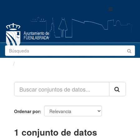
Ir
Toggle
al
navigation
contenido
Conjuntos de datos
Ordenar por
1 conjunto de datos