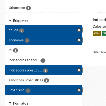
Urbanismo
1
Indica
Etiquetas
Datos so
deuda
1
CSV
X
economía
1
ibi
1
Usted tamb
indicadores financi...
1
indicadores presupu...
1
sanciones urbanísticas
1
urbanismo
1
Formatos