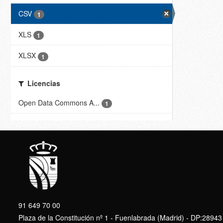
CSV
1
XLS
1
XLSX
1
Licencias
Open Data Commons A...
1
91 649 70 00
Plaza de la Constitución nº 1 - Fuenlabrada (Madrid) - DP:28943