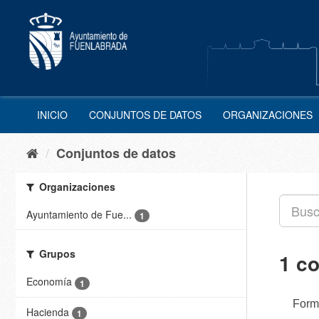
Ir
al
contenido
INICIO
CONJUNTOS DE DATOS
ORGANIZACIONES
Conjuntos de datos
Organizaciones
Ayuntamiento de Fue...
1
Grupos
1 c
Economía
1
Form
Hacienda
1