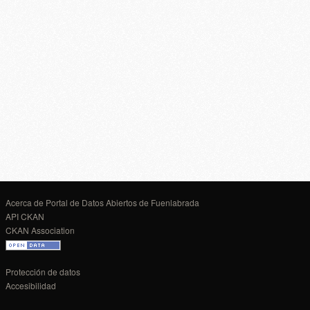
Acerca de Portal de Datos Abiertos de Fuenlabrada
API CKAN
CKAN Association
Protección de datos
Accesibilidad