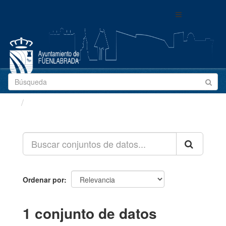
Ir
Toggle
al
navigation
contenido
Conjuntos de datos
Ordenar por
1 conjunto de datos