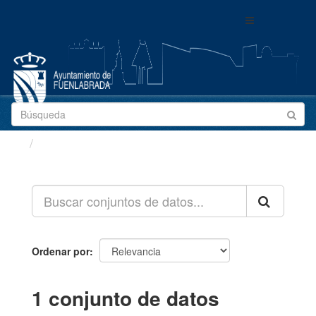
Ir
Toggle
al
navigation
contenido
Conjuntos de datos
Ordenar por
1 conjunto de datos