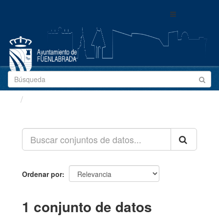
Ir
Toggle
al
navigation
contenido
Conjuntos de datos
Ordenar por
1 conjunto de datos