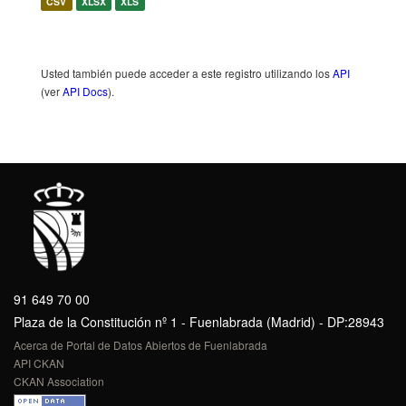
CSV
XLSX
XLS
Usted también puede acceder a este registro utilizando los
API
(ver
API Docs
).
91 649 70 00
Plaza de la Constitución nº 1 - Fuenlabrada (Madrid) - DP:28943
Acerca de Portal de Datos Abiertos de Fuenlabrada
API CKAN
CKAN Association