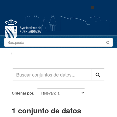
Ir
Toggle
al
navigation
contenido
Conjuntos de datos
Ordenar por
1 conjunto de datos