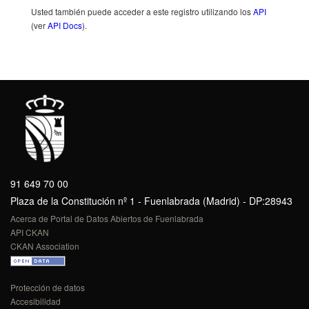
Usted también puede acceder a este registro utilizando los
API
(ver
API Docs
).
91 649 70 00
Plaza de la Constitución nº 1 - Fuenlabrada (Madrid) - DP:28943
Acerca de Portal de Datos Abiertos de Fuenlabrada
API CKAN
CKAN Association
Protección de datos
Accesibilidad