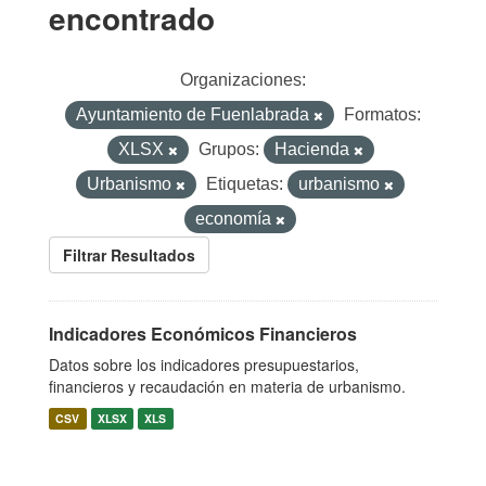
encontrado
Organizaciones:
Ayuntamiento de Fuenlabrada
Formatos:
XLSX
Grupos:
Hacienda
Urbanismo
Etiquetas:
urbanismo
economía
Filtrar Resultados
Indicadores Económicos Financieros
Datos sobre los indicadores presupuestarios,
financieros y recaudación en materia de urbanismo.
CSV
XLSX
XLS