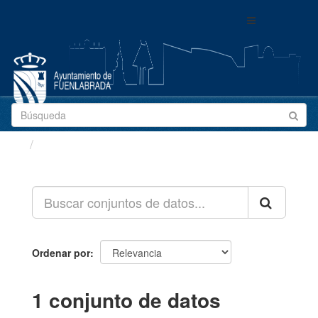
Ir
Toggle
al
navigation
contenido
Conjuntos de datos
Ordenar por
1 conjunto de datos