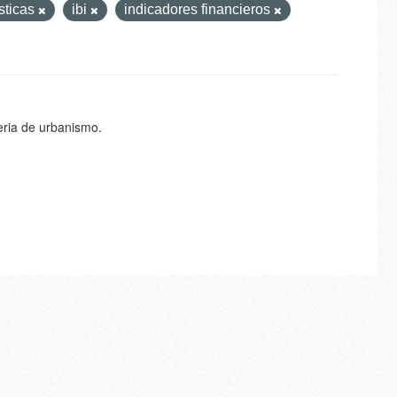
sticas
ibi
indicadores financieros
eria de urbanismo.