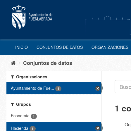
Ir
al
contenido
INICIO
CONJUNTOS DE DATOS
ORGANIZACIONES
Conjuntos de datos
Organizaciones
Ayuntamiento de Fue...
1
Grupos
1 c
Economía
1
Or
Hacienda
1