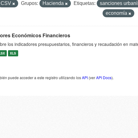
CSV
Grupos:
Hacienda
Etiquetas:
sanciones urbaní
economía
dores Económicos Financieros
bre los indicadores presupuestarios, financieros y recaudación en mat
LSX
XLS
ién puede acceder a este registro utilizando los
API
(ver
API Docs
).