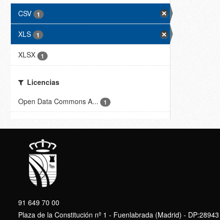
CSV
1
XLS
1
XLSX
1
Licencias
Open Data Commons A...
1
91 649 70 00
Plaza de la Constitución nº 1 - Fuenlabrada (Madrid) - DP:28943