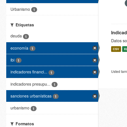
Urbanismo
1
Etiquetas
Indica
deuda
1
Datos so
economía
1
CSV
X
ibi
1
Usted tamb
indicadores financi...
1
indicadores presupu...
1
sanciones urbanísticas
1
urbanismo
1
Formatos