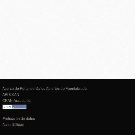
Acerca de Portal de Datos Abiertos de Fuenlabrada
API CKAN
CKAN Association
Protección de datos
Accesibilidad