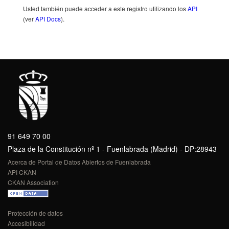
Usted también puede acceder a este registro utilizando los
API
(ver
API Docs
).
91 649 70 00
Plaza de la Constitución nº 1 - Fuenlabrada (Madrid) - DP:28943
Acerca de Portal de Datos Abiertos de Fuenlabrada
API CKAN
CKAN Association
Protección de datos
Accesibilidad