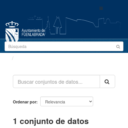
Ir
Toggle
al
navigation
contenido
Conjuntos de datos
Ordenar por
1 conjunto de datos