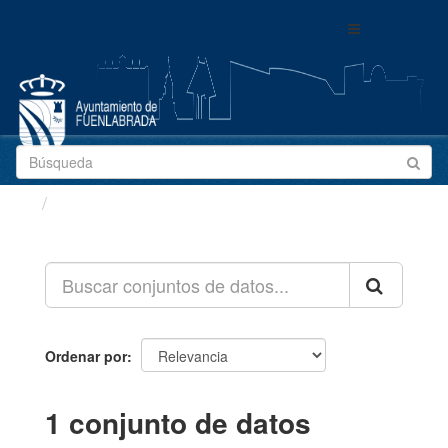
Ir
Toggle
al
navigation
contenido
Conjuntos de datos
Ordenar por
1 conjunto de datos