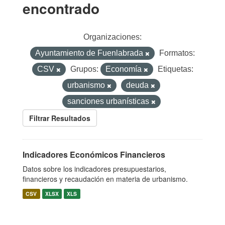
encontrado
Organizaciones:
Ayuntamiento de Fuenlabrada
Formatos:
CSV
Grupos:
Economía
Etiquetas:
urbanismo
deuda
sanciones urbanísticas
Filtrar Resultados
Indicadores Económicos Financieros
Datos sobre los indicadores presupuestarios,
financieros y recaudación en materia de urbanismo.
CSV
XLSX
XLS