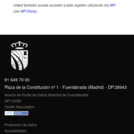
Usted también puede acceder a este registro utilizando los
API
(ver
API Docs
).
91 649 70 00
Plaza de la Constitución nº 1 - Fuenlabrada (Madrid) - DP:28943
Acerca de Portal de Datos Abiertos de Fuenlabrada
API CKAN
CKAN Association
Protección de datos
Accesibilidad