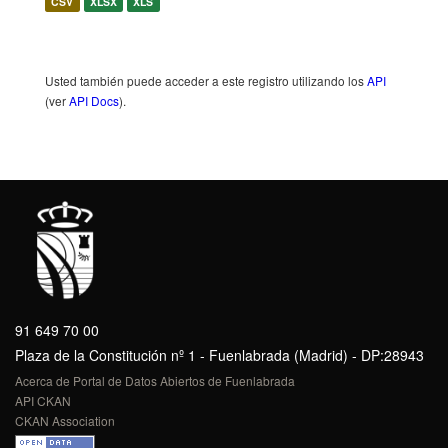
CSV
XLSX
XLS
Usted también puede acceder a este registro utilizando los
API
(ver
API Docs
).
91 649 70 00
Plaza de la Constitución nº 1 - Fuenlabrada (Madrid) - DP:28943
Acerca de Portal de Datos Abiertos de Fuenlabrada
API CKAN
CKAN Association