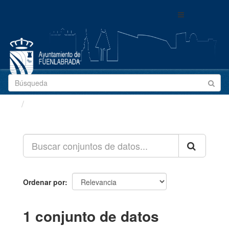
Ir
Toggle
al
navigation
contenido
Conjuntos de datos
Ordenar por
1 conjunto de datos