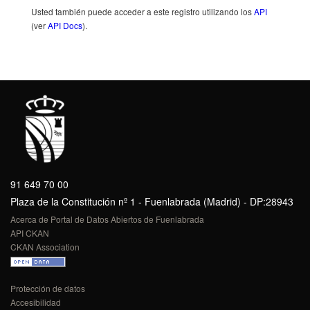
Usted también puede acceder a este registro utilizando los
API
(ver
API Docs
).
91 649 70 00
Plaza de la Constitución nº 1 - Fuenlabrada (Madrid) - DP:28943
Acerca de Portal de Datos Abiertos de Fuenlabrada
API CKAN
CKAN Association
Protección de datos
Accesibilidad