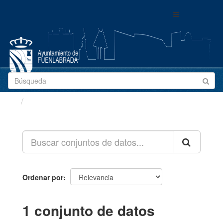
Ir
Toggle
al
navigation
contenido
Conjuntos de datos
Ordenar por
1 conjunto de datos