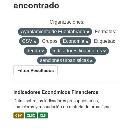
encontrado
Organizaciones:
Ayuntamiento de Fuenlabrada
Formatos:
CSV
Grupos:
Economía
Etiquetas:
deuda
indicadores financieros
sanciones urbanísticas
Filtrar Resultados
Indicadores Económicos Financieros
Datos sobre los indicadores presupuestarios,
financieros y recaudación en materia de urbanismo.
CSV
XLSX
XLS