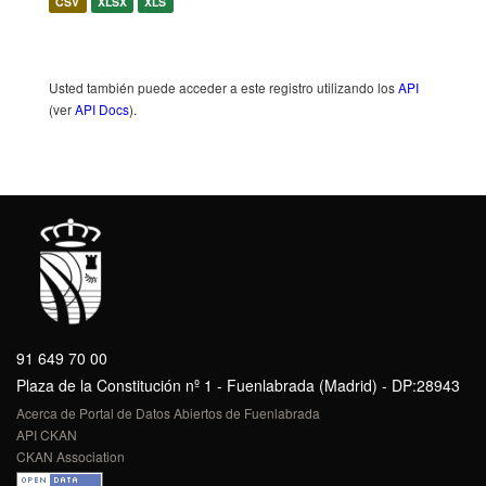
CSV
XLSX
XLS
Usted también puede acceder a este registro utilizando los
API
(ver
API Docs
).
91 649 70 00
Plaza de la Constitución nº 1 - Fuenlabrada (Madrid) - DP:28943
Acerca de Portal de Datos Abiertos de Fuenlabrada
API CKAN
CKAN Association