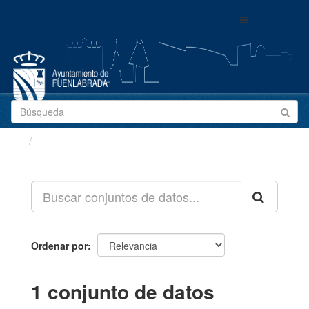
Ir
Toggle
al
navigation
contenido
Conjuntos de datos
Ordenar por
1 conjunto de datos