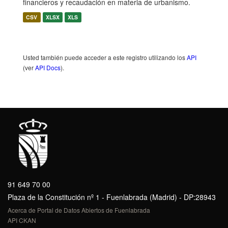
financieros y recaudación en materia de urbanismo.
CSV
XLSX
XLS
Usted también puede acceder a este registro utilizando los
API
(ver
API Docs
).
91 649 70 00
Plaza de la Constitución nº 1 - Fuenlabrada (Madrid) - DP:28943
Acerca de Portal de Datos Abiertos de Fuenlabrada
API CKAN