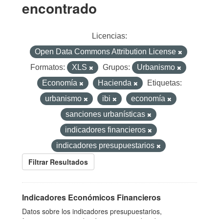
encontrado
Licencias:
Open Data Commons Attribution License
Formatos:
XLS
Grupos:
Urbanismo
Economía
Hacienda
Etiquetas:
urbanismo
ibi
economía
sanciones urbanísticas
indicadores financieros
indicadores presupuestarios
Filtrar Resultados
Indicadores Económicos Financieros
Datos sobre los indicadores presupuestarios,