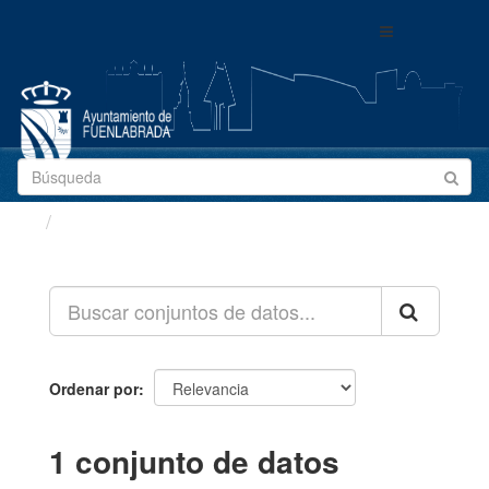
Ir
Toggle
al
navigation
contenido
Conjuntos de datos
Ordenar por
1 conjunto de datos