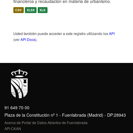
financieros y recaudación en materia de urbanismo.
CSV
XLSX
XLS
Usted también puede acceder a este registro utilizando los
API
(ver
API Docs
).
91 649 70 00
Plaza de la Constitución nº 1 - Fuenlabrada (Madrid) - DP:28943
Acerca de Portal de Datos Abiertos de Fuenlabrada
API CKAN