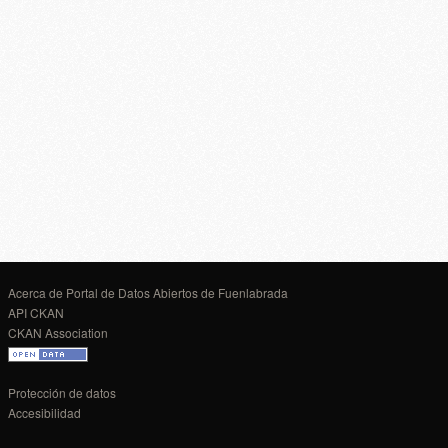
Acerca de Portal de Datos Abiertos de Fuenlabrada
API CKAN
CKAN Association
Protección de datos
Accesibilidad