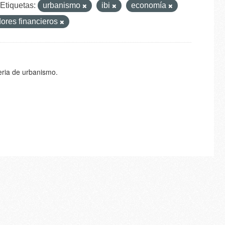
Etiquetas:
urbanismo
ibi
economía
dores financieros
eria de urbanismo.