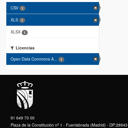
CSV
1
XLS
1
XLSX
1
Licencias
Open Data Commons A...
1
91 649 70 00
Plaza de la Constitución nº 1 - Fuenlabrada (Madrid) - DP:28943