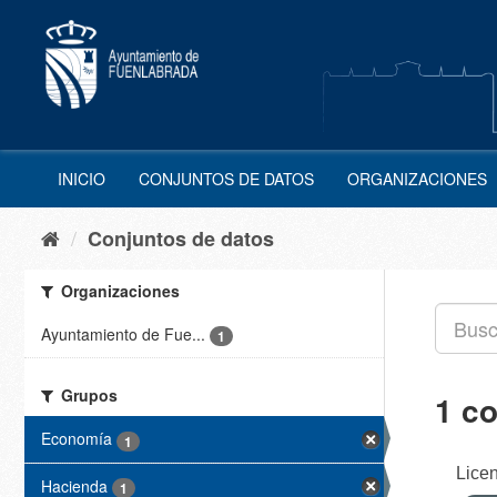
Ir
al
contenido
INICIO
CONJUNTOS DE DATOS
ORGANIZACIONES
Conjuntos de datos
Organizaciones
Ayuntamiento de Fue...
1
Grupos
1 c
Economía
1
Licen
Hacienda
1