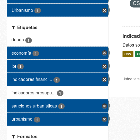
C
Urbanismo
1
Etiquetas
Indica
deuda
1
Datos so
economía
1
CSV
X
ibi
1
Usted tamb
indicadores financi...
1
indicadores presupu...
1
sanciones urbanísticas
1
urbanismo
1
Formatos