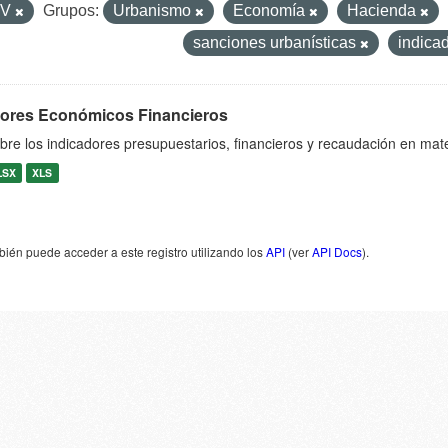
SV
Grupos:
Urbanismo
Economía
Hacienda
sanciones urbanísticas
indica
dores Económicos Financieros
bre los indicadores presupuestarios, financieros y recaudación en mat
LSX
XLS
ién puede acceder a este registro utilizando los
API
(ver
API Docs
).