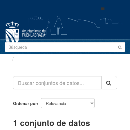
Ir
Toggle
al
navigation
contenido
Conjuntos de datos
Ordenar por
1 conjunto de datos