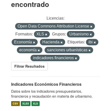
encontrado
Licencias:
Open Data Commons Attribution License
Formatos:
XLS
Grupos:
Urbanismo
Economía
Hacienda
Etiquetas:
ibi
economía
sanciones urbanísticas
indicadores financieros
Filtrar Resultados
Indicadores Económicos Financieros
Datos sobre los indicadores presupuestarios,
financieros y recaudación en materia de urbanismo.
CSV
XLSX
XLS