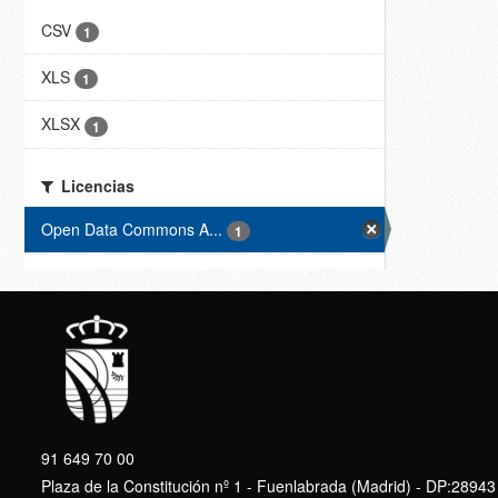
CSV
1
XLS
1
XLSX
1
Licencias
Open Data Commons A...
1
91 649 70 00
Plaza de la Constitución nº 1 - Fuenlabrada (Madrid) - DP:28943