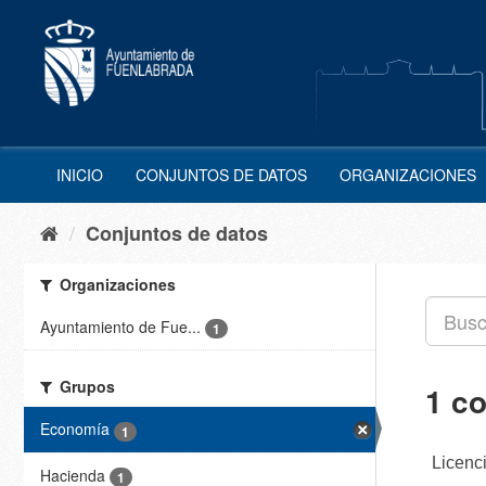
Ir
al
contenido
INICIO
CONJUNTOS DE DATOS
ORGANIZACIONES
Conjuntos de datos
Organizaciones
Ayuntamiento de Fue...
1
Grupos
1 c
Economía
1
Licenc
Hacienda
1