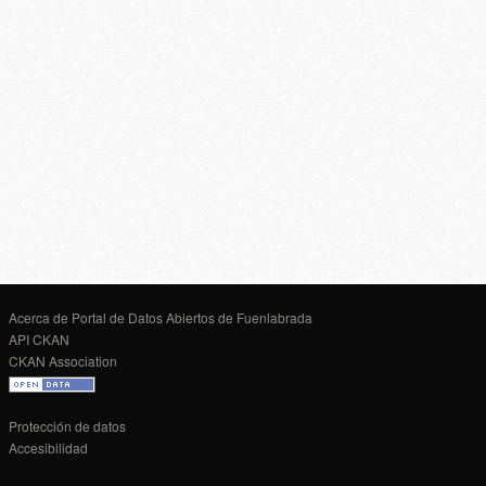
Acerca de Portal de Datos Abiertos de Fuenlabrada
API CKAN
CKAN Association
Protección de datos
Accesibilidad