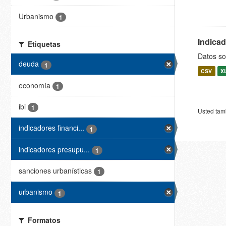
Urbanismo
1
Indica
Etiquetas
Datos so
deuda
1
CSV
X
economía
1
ibi
1
Usted tamb
indicadores financi...
1
indicadores presupu...
1
sanciones urbanísticas
1
urbanismo
1
Formatos