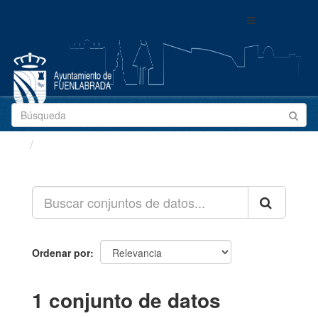
Ir
Toggle
al
navigation
contenido
Conjuntos de datos
Ordenar por
1 conjunto de datos