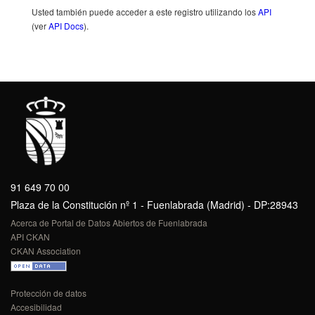
Usted también puede acceder a este registro utilizando los
API
(ver
API Docs
).
91 649 70 00
Plaza de la Constitución nº 1 - Fuenlabrada (Madrid) - DP:28943
Acerca de Portal de Datos Abiertos de Fuenlabrada
API CKAN
CKAN Association
Protección de datos
Accesibilidad