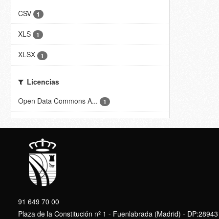
CSV
1
XLS
1
XLSX
1
Licencias
Open Data Commons A...
1
91 649 70 00
Plaza de la Constitución nº 1 - Fuenlabrada (Madrid) - DP:28943