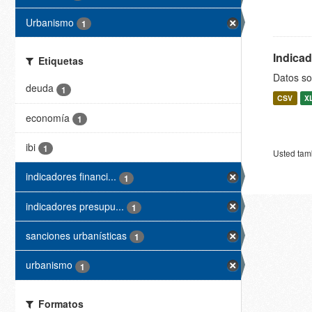
Urbanismo
1
Indica
Etiquetas
Datos so
deuda
1
CSV
X
economía
1
ibi
1
Usted tamb
indicadores financi...
1
indicadores presupu...
1
sanciones urbanísticas
1
urbanismo
1
Formatos