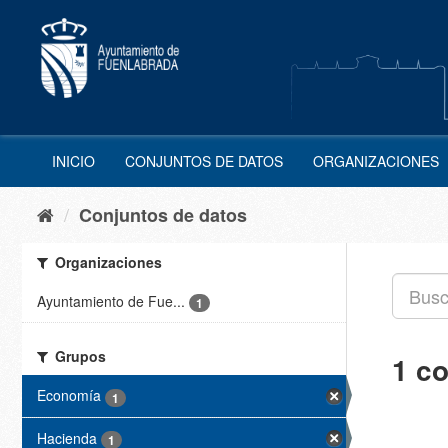
Ir
al
contenido
INICIO
CONJUNTOS DE DATOS
ORGANIZACIONES
Conjuntos de datos
Organizaciones
Ayuntamiento de Fue...
1
Grupos
1 c
Economía
1
Hacienda
1