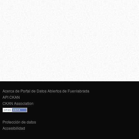
Acerca de Portal de Datos Abiertos de Fuenlabrada
API CKAN
CKAN Association
Protección de datos
Accesibilidad