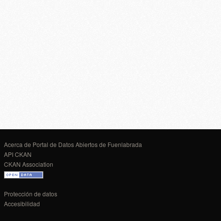
Acerca de Portal de Datos Abiertos de Fuenlabrada
API CKAN
CKAN Association
Protección de datos
Accesibilidad