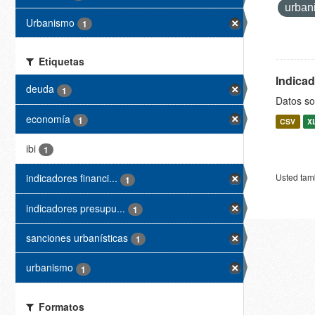
urba
Urbanismo
1
Etiquetas
Indica
deuda
1
Datos so
economía
1
CSV
X
ibi
1
Usted tamb
indicadores financi...
1
indicadores presupu...
1
sanciones urbanísticas
1
urbanismo
1
Formatos