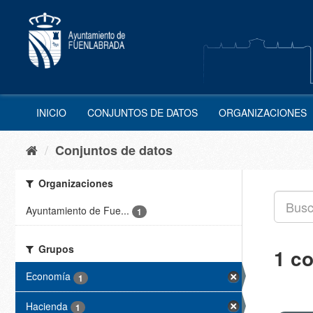
Ir
al
contenido
INICIO
CONJUNTOS DE DATOS
ORGANIZACIONES
Conjuntos de datos
Organizaciones
Ayuntamiento de Fue...
1
Grupos
1 c
Economía
1
Hacienda
1