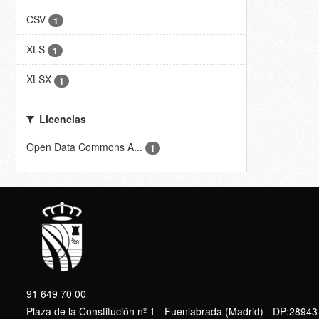
CSV
1
XLS
1
XLSX
1
Licencias
Open Data Commons A...
1
91 649 70 00
Plaza de la Constitución nº 1 - Fuenlabrada (Madrid) - DP:28943