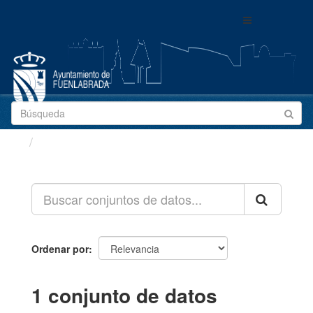
Ir
Toggle
al
navigation
contenido
Conjuntos de datos
Ordenar por
1 conjunto de datos