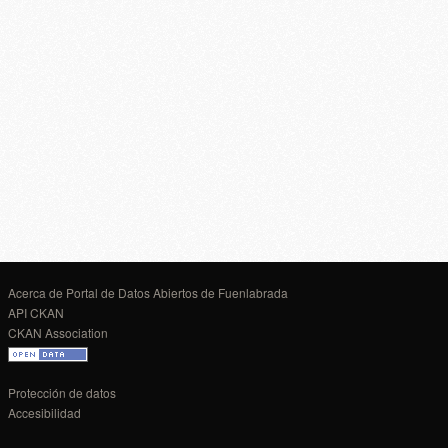
Acerca de Portal de Datos Abiertos de Fuenlabrada
API CKAN
CKAN Association
Protección de datos
Accesibilidad