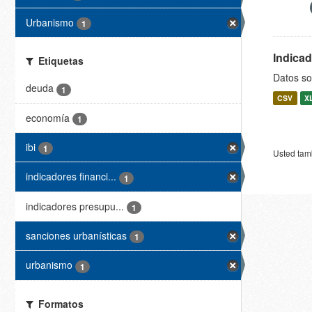
Urbanismo
1
Indica
Etiquetas
Datos so
deuda
1
CSV
X
economía
1
ibi
1
Usted tamb
indicadores financi...
1
indicadores presupu...
1
sanciones urbanísticas
1
urbanismo
1
Formatos