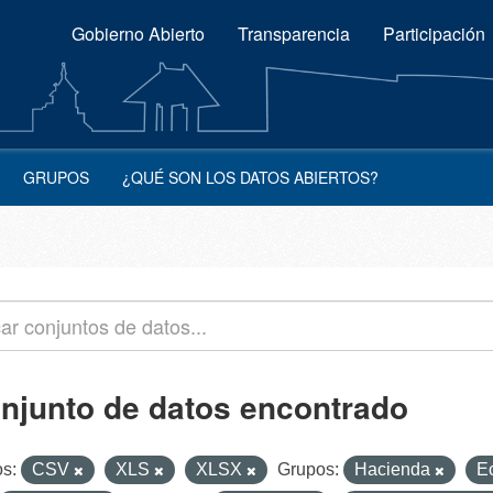
Gobierno Abierto
Transparencia
Participación
GRUPOS
¿QUÉ SON LOS DATOS ABIERTOS?
onjunto de datos encontrado
s:
CSV
XLS
XLSX
Grupos:
Hacienda
E