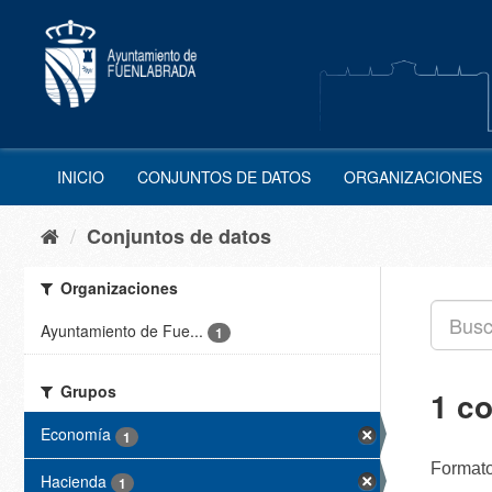
Ir
al
contenido
INICIO
CONJUNTOS DE DATOS
ORGANIZACIONES
Conjuntos de datos
Organizaciones
Ayuntamiento de Fue...
1
Grupos
1 c
Economía
1
Formato
Hacienda
1