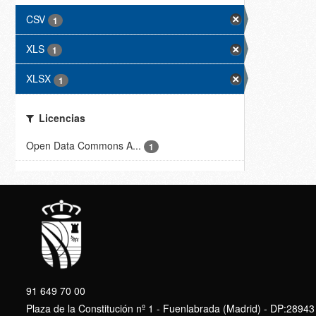
CSV
1
XLS
1
XLSX
1
Licencias
Open Data Commons A...
1
91 649 70 00
Plaza de la Constitución nº 1 - Fuenlabrada (Madrid) - DP:28943