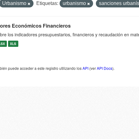
Urbanismo
Etiquetas:
urbanismo
sanciones urbaní
dores Económicos Financieros
bre los indicadores presupuestarios, financieros y recaudación en mat
LSX
XLS
ién puede acceder a este registro utilizando los
API
(ver
API Docs
).