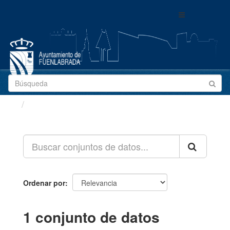
Ir
Toggle
al
navigation
contenido
Conjuntos de datos
Ordenar por
1 conjunto de datos